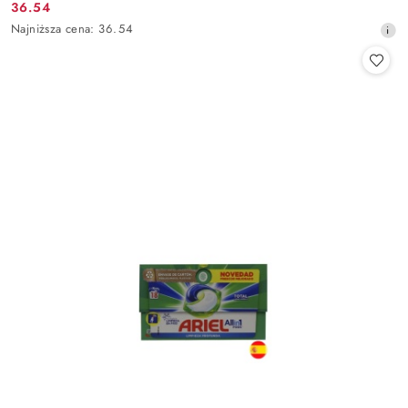
36.54
Cena
Najniższa
Najniższa cena:
36.54
promocyjna:
cena
z
30
dni
przed
obniżką