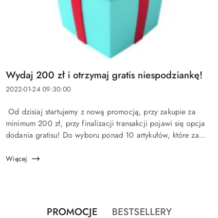
Tytuł
Wydaj 200 zł i otrzymaj gratis niespodziankę!
artykułu:
Data
2022-01-24 09:30:00
dodania:
Treść
Od dzisiaj startujemy z nową promocją, przy zakupie za
artykułu:
minimum 200 zł, przy finalizacji transakcji pojawi się opcja
dodania gratisu! Do wyboru ponad 10 artykułów, które za
darmo będzie można dodać do koszyka m.in. Dreft Orginal
do myci...
Więcej
Produkty
Produkty
PROMOCJE
BESTSELLERY
Pomiń karuzelę produktów