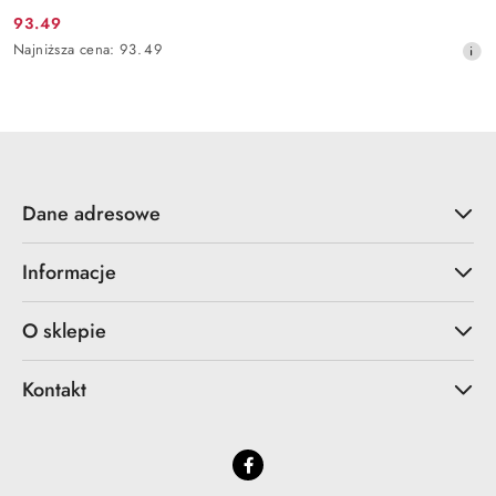
93.49
Cena
Najniższa
Najniższa cena:
93.49
promocyjna:
cena
z
30
dni
przed
obniżką
Dane adresowe
Informacje
O sklepie
Kontakt