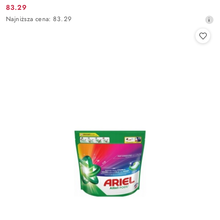
83.29
Cena
Najniższa
Najniższa cena:
83.29
promocyjna:
cena
z
30
dni
przed
obniżką