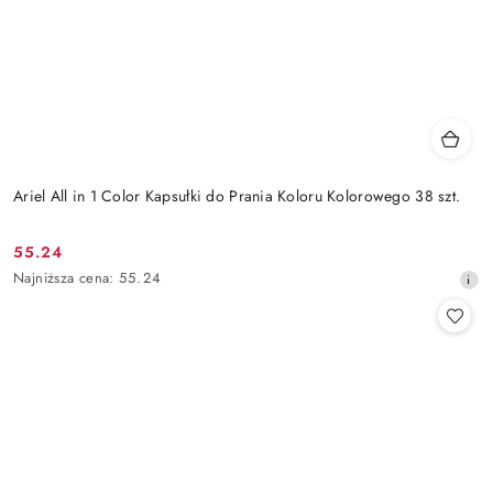
Ariel All in 1 Color Kapsułki do Prania Koloru Kolorowego 38 szt.
55.24
Cena
Najniższa
Najniższa cena:
55.24
promocyjna:
cena
z
30
dni
przed
obniżką