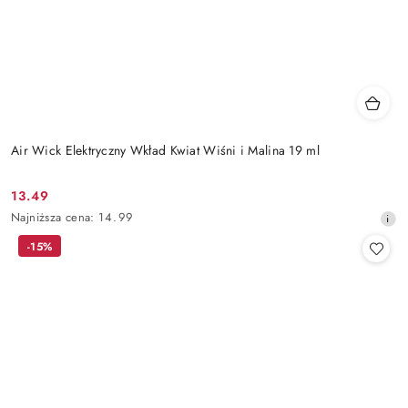
Air Wick Elektryczny Wkład Kwiat Wiśni i Malina 19 ml
13.49
Cena
Najniższa
Najniższa cena:
14.99
promocyjna:
cena
-15%
z
30
dni
przed
obniżką