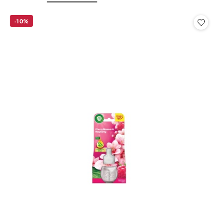
o
o
statusie:
statusie:
-10%