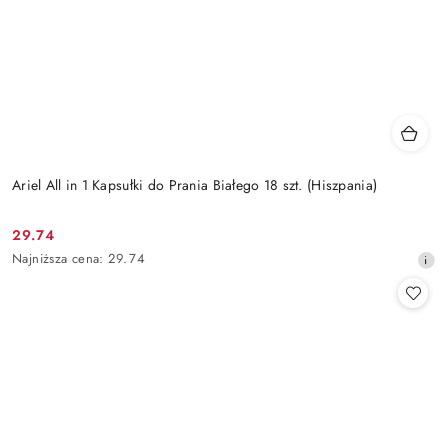
Ariel All in 1 Kapsułki do Prania Białego 18 szt. (Hiszpania)
29.74
Cena
Najniższa
Najniższa cena:
29.74
promocyjna:
cena
z
30
dni
przed
obniżką