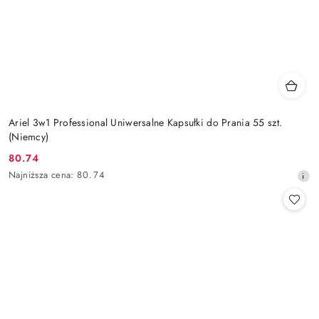
Ariel 3w1 Professional Uniwersalne Kapsułki do Prania 55 szt.
(Niemcy)
80.74
Cena
Najniższa
Najniższa cena:
80.74
promocyjna:
cena
z
30
dni
przed
obniżką