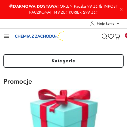
Przejdź do treści głównej
Przejdź do wyszukiwarki
Przejdź do moje konto
Przejdź do menu głównego
Przejdź do stopki
🤩
DARMOWA DOSTAWA
❕ ORLEN Paczka 99 ZŁ
💪
INPOST
PACZKOMAT 149 ZŁ ❕ KURIER 299 ZŁ ❕
Moje konto
Kategorie
Promocje