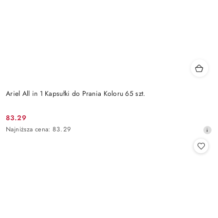
Ariel All in 1 Kapsułki do Prania Koloru 65 szt.
83.29
Cena
Najniższa
Najniższa cena:
83.29
promocyjna:
cena
z
30
dni
przed
obniżką