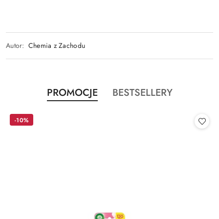
Autor:
Chemia z Zachodu
Produkty
Produkty
PROMOCJE
BESTSELLERY
Pomiń karuzelę produktów
o
o
statusie:
statusie:
-10%