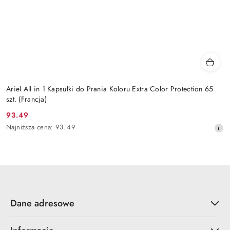
Ariel All in 1 Kapsułki do Prania Koloru Extra Color Protection 65
szt. (Francja)
93.49
Cena
Najniższa
Najniższa cena:
93.49
promocyjna:
cena
z
30
dni
przed
obniżką
Dane adresowe