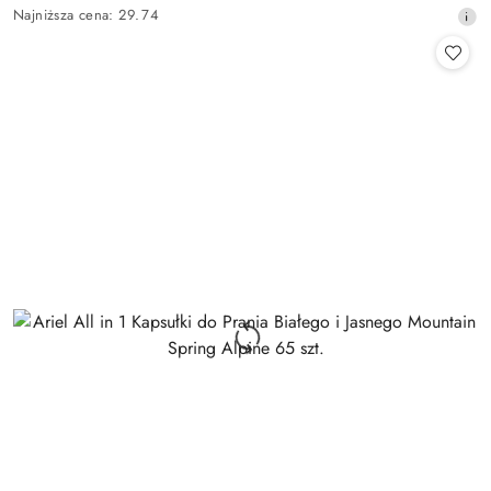
Cena
Najniższa
Najniższa cena:
29.74
promocyjna:
cena
z
30
dni
przed
obniżką