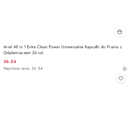
Ariel All in 1 Extra Clean Power Uniwersalne Kapsułki do Prania z
Odplamiaczem 26 szt.
36.54
Cena
Najniższa
Najniższa cena:
36.54
promocyjna:
cena
z
30
dni
przed
obniżką