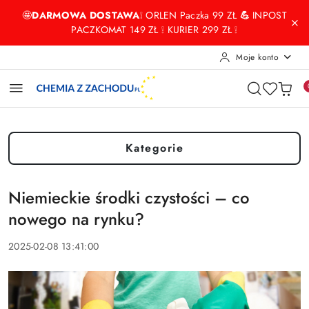
Przejdź do treści głównej
Przejdź do wyszukiwarki
Przejdź do moje konto
Przejdź do menu głównego
Przejdź do stopki
🤩
DARMOWA DOSTAWA
❕ ORLEN Paczka 99 ZŁ
💪
INPOST
PACZKOMAT 149 ZŁ ❕ KURIER 299 ZŁ ❕
Moje konto
Kategorie
Niemieckie środki czystości – co
nowego na rynku?
2025-02-08 13:41:00