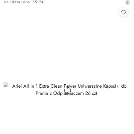
Najniższa
Najniższa cena:
55.24
promocyjna:
cena
z
30
dni
przed
obniżką