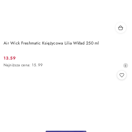
Air Wick Freshmatic Księżycowa Lilia Wkład 250 ml
13.59
Cena
Najniższa
Najniższa cena:
15.99
promocyjna:
cena
z
30
dni
przed
obniżką