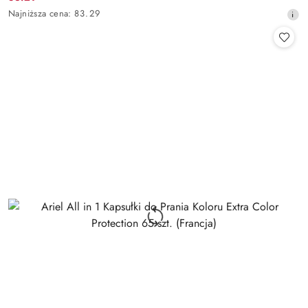
Cena
Najniższa
Najniższa cena:
83.29
promocyjna:
cena
z
30
dni
przed
obniżką