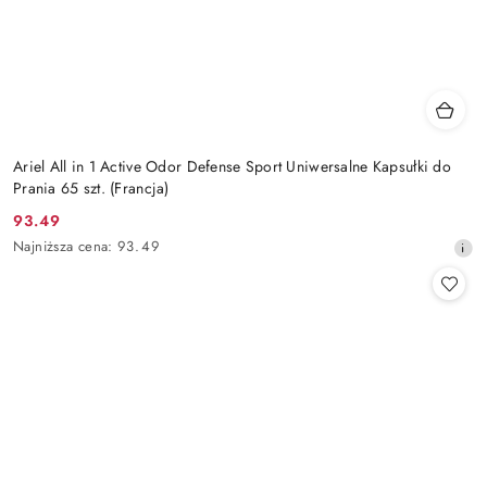
Ariel All in 1 Active Odor Defense Sport Uniwersalne Kapsułki do
Prania 65 szt. (Francja)
93.49
Cena
Najniższa
Najniższa cena:
93.49
promocyjna:
cena
z
30
dni
przed
obniżką