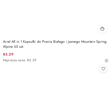
Ariel All in 1 Kapsułki do Prania Białego i Jasnego Mountain Spring
Alpine 65 szt.
83.29
Cena
Najniższa
Najniższa cena:
83.29
promocyjna:
cena
z
30
dni
przed
obniżką