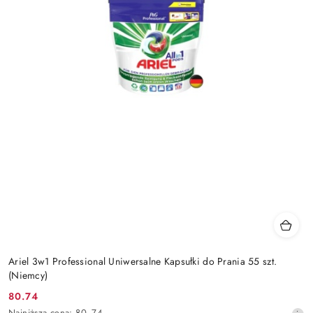
Ariel 3w1 Professional Uniwersalne Kapsułki do Prania 55 szt.
(Niemcy)
80.74
Cena
Najniższa
Najniższa cena:
80.74