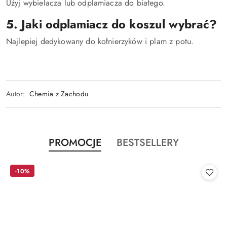
Użyj wybielacza lub odplamiacza do białego.
5. Jaki odplamiacz do koszul wybrać?
Najlepiej dedykowany do kołnierzyków i plam z potu.
Autor:
Chemia z Zachodu
Produkty
Produkty
PROMOCJE
BESTSELLERY
Pomiń karuzelę produktów
o
o
statusie:
statusie:
-10%