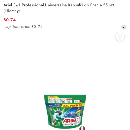
Ariel 3w1 Professional Uniwersalne Kapsułki do Prania 55 szt.
(Niemcy)
80.74
Cena
Najniższa
Najniższa cena:
80.74
promocyjna:
cena
z
30
dni
przed
obniżką