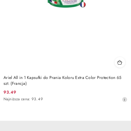
Ariel All in 1 Kapsułki do Prania Koloru Extra Color Protection 65
szt. (Francja)
93.49
Cena
Najniższa
Najniższa cena:
93.49
promocyjna:
cena
z
30
dni
przed
obniżką