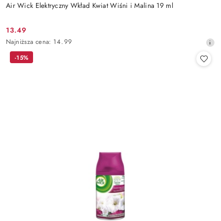
Air Wick Elektryczny Wkład Kwiat Wiśni i Malina 19 ml
13.49
Cena
Najniższa
Najniższa cena:
14.99
promocyjna:
cena
-15%
z
30
dni
przed
obniżką