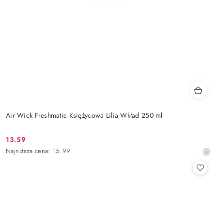
Air Wick Freshmatic Księżycowa Lilia Wkład 250 ml
13.59
Cena
Najniższa
Najniższa cena:
15.99
promocyjna:
cena
z
30
dni
przed
obniżką