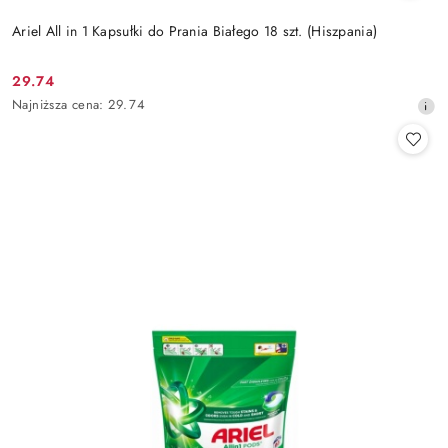
Ariel All in 1 Kapsułki do Prania Białego 18 szt. (Hiszpania)
29.74
Cena
Najniższa
Najniższa cena:
29.74
promocyjna:
cena
z
30
dni
przed
obniżką