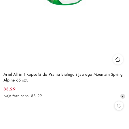
Ariel All in 1 Kapsułki do Prania Białego i Jasnego Mountain Spring
Alpine 65 szt.
83.29
Cena
Najniższa
Najniższa cena:
83.29
promocyjna:
cena
z
30
dni
przed
obniżką