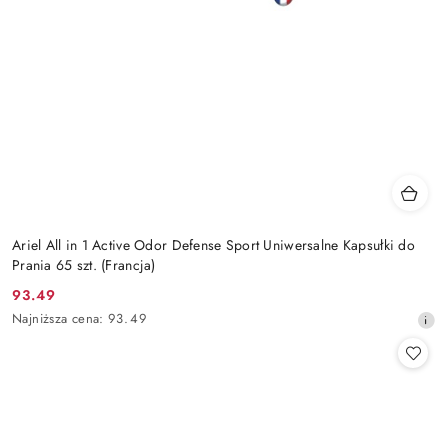
Ariel All in 1 Active Odor Defense Sport Uniwersalne Kapsułki do
Prania 65 szt. (Francja)
93.49
Cena
Najniższa
Najniższa cena:
93.49
promocyjna:
cena
z
30
dni
przed
obniżką