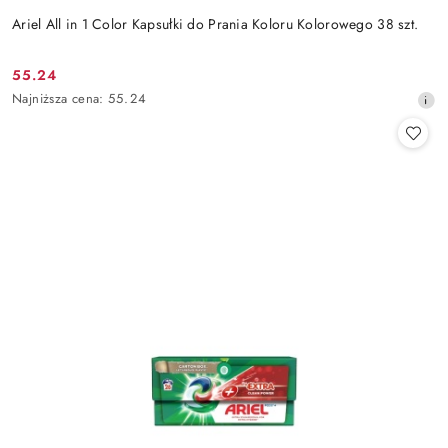
Ariel All in 1 Color Kapsułki do Prania Koloru Kolorowego 38 szt.
55.24
Cena
Najniższa
Najniższa cena:
55.24
promocyjna:
cena
z
30
dni
przed
obniżką