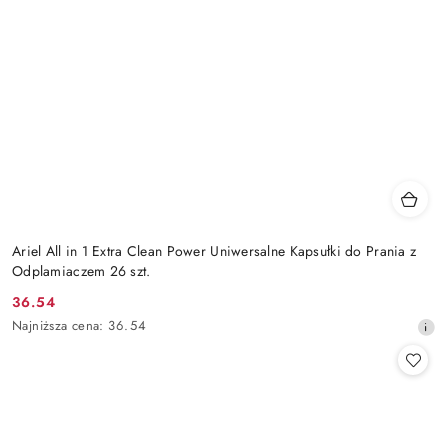
Ariel All in 1 Extra Clean Power Uniwersalne Kapsułki do Prania z
Odplamiaczem 26 szt.
36.54
Cena
Najniższa
Najniższa cena:
36.54
promocyjna:
cena
z
30
dni
przed
obniżką