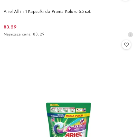
Ariel All in 1 Kapsułki do Prania Koloru 65 szt.
83.29
Cena
Najniższa
Najniższa cena:
83.29
promocyjna:
cena
z
30
dni
przed
obniżką