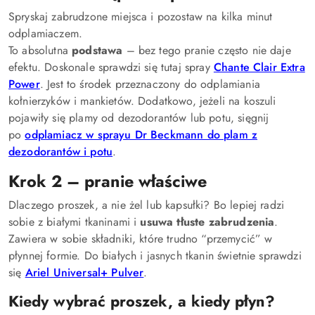
Spryskaj zabrudzone miejsca i pozostaw na kilka minut
odplamiaczem.
To absolutna
podstawa
– bez tego pranie często nie daje
efektu. Doskonale sprawdzi się tutaj spray
Chante Clair Extra
Power
. Jest to środek przeznaczony do odplamiania
kołnierzyków i mankietów. Dodatkowo, jeżeli na koszuli
pojawiły się plamy od dezodorantów lub potu, sięgnij
po
odplamiacz w sprayu Dr Beckmann do plam z
dezodorantów i potu
.
Krok 2 – pranie właściwe
Dlaczego proszek, a nie żel lub kapsułki? Bo lepiej radzi
sobie z białymi tkaninami i
usuwa tłuste zabrudzenia
.
Zawiera w sobie składniki, które trudno “przemycić” w
płynnej formie. Do białych i jasnych tkanin świetnie sprawdzi
się
Ariel Universal+ Pulver
.
Kiedy wybrać proszek, a kiedy płyn?