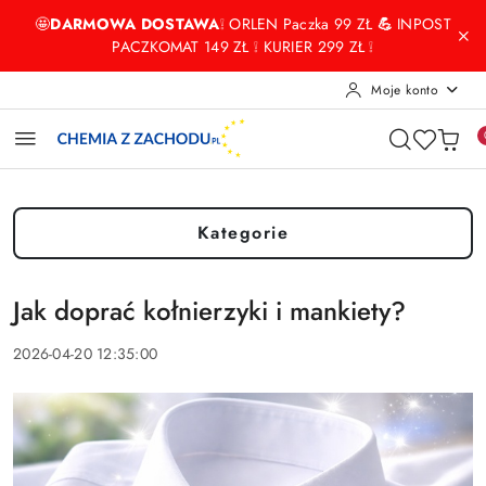
Przejdź do treści głównej
Przejdź do wyszukiwarki
Przejdź do moje konto
Przejdź do menu głównego
Przejdź do stopki
🤩
DARMOWA DOSTAWA
❕ ORLEN Paczka 99 ZŁ
💪
INPOST
PACZKOMAT 149 ZŁ ❕ KURIER 299 ZŁ ❕
Moje konto
Kategorie
Jak doprać kołnierzyki i mankiety?
2026-04-20 12:35:00