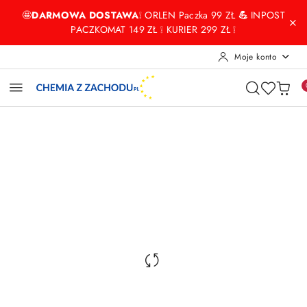
Przejdź do treści głównej
Przejdź do wyszukiwarki
Przejdź do moje konto
Przejdź do menu głównego
Przejdź do opisu produktu
Przejdź do stopki
🤩
DARMOWA DOSTAWA
❕ ORLEN Paczka 99 ZŁ
💪
INPOST
PACZKOMAT 149 ZŁ ❕ KURIER 299 ZŁ ❕
Moje konto