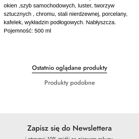
okien ,szyb samochodowych, luster, tworzyw
sztucznych , chromu, stali nierdzewnej, porcelany,
kafelek, wykładzin podłogowych. Nabłyszcza.
Pojemność: 500 ml
Produkty
Ostatnio oglądane produkty
Pomiń karuzelę produktów
o
Produkty
Produkty podobne
statusie:
o
statusie:
Zapisz się do Newslettera
i otrzymaj 10% zniżki na pierwsze zakupy.