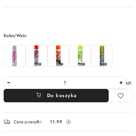
Wariant
Kolor/Wzór
Ilość
szt.
Do koszyka
Dostępność
Cena przesyłki:
11.99
i
dostawa