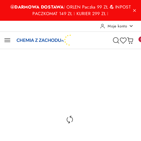
Przejdź do treści głównej
Przejdź do wyszukiwarki
Przejdź do moje konto
Przejdź do menu głównego
Przejdź do opisu produktu
Przejdź do stopki
🤩
DARMOWA DOSTAWA
❕ ORLEN Paczka 99 ZŁ
💪
INPOST
PACZKOMAT 149 ZŁ ❕ KURIER 299 ZŁ ❕
Moje konto