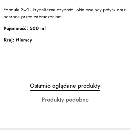
Formuła 3w1 - krystaliczna czystość, olśniewający połysk oraz
ochrona przed zabrudzeniami.
Pojemność: 500 ml
Kraj: Niemcy
Produkty
Ostatnio oglądane produkty
Pomiń karuzelę produktów
o
Produkty
Produkty podobne
statusie:
o
statusie: