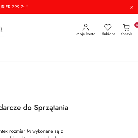
RIER 299 ZŁ ❕
Moje konto
Ulubione
Koszyk
arcze do Sprzątania
tex rozmiar M wykonane są z