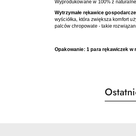
Wyprodukowane w 100% z naturalnego
Wytrzymałe rękawice gospodarcze
wyściółka, która zwiększa komfort u
palców chropowate - takie rozwiązani
Opakowanie: 1 para rękawiczek w 
Produk
Ostatn
Pomiń karuzelę produktów
o
statusie