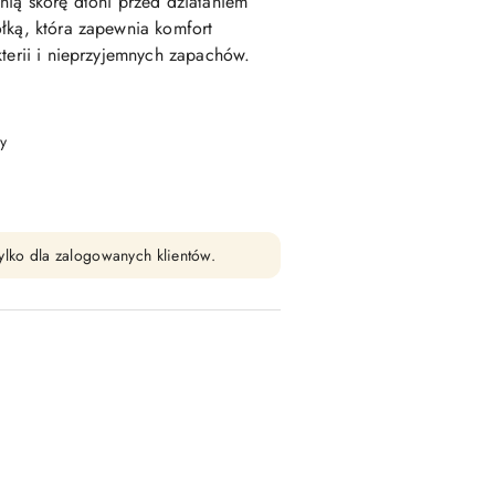
nią skórę dłoni przed działaniem
łką, która zapewnia komfort
kterii i nieprzyjemnych zapachów.
y
ylko dla zalogowanych klientów.