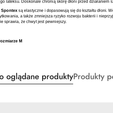
 lateksu. Doskonale chronią skórę dłoni przed działaniem s
 Spontex 
są elastyczne i dopasowują się do kształtu dłoni. W
żytkowania, a także zmniejsza ryzyko rozwoju bakterii i niepr
e sprawia, że chwyt jest pewniejszy.
rozmiarze M
ty
Produkty
io oglądane produkty
Produkty 
o
:
statusie: