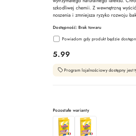
wytrzymałego naturalnego lateksu. Chro
szkodliwej chemii. Z wewnętrzną wyśció
noszenia i zmniejsza ryzyko rozwoju ba
Dostępność:
Brak towaru
Powiadom gdy produkt będzie dostępn
cena:
5.99
Program lojalnościowy dostępny jest t
Wariant
Pozostałe warianty