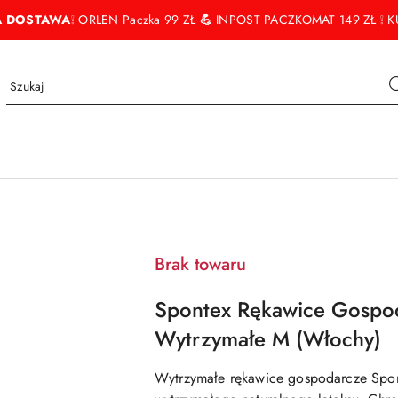
 DOSTAWA
❕ ORLEN Paczka 99 ZŁ
💪
INPOST PACZKOMAT 149 ZŁ ❕ KU
Brak towaru
Spontex Rękawice Gospod
Wytrzymałe M (Włochy)
Wytrzymałe rękawice gospodarcze Spon