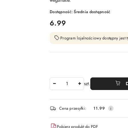
wegańskie.
Dostępność:
Średnia dostępność
cena:
6.99
Program lojalnościowy dostępny jest t
Ilość
szt.
Dostępność
Cena przesyłki:
11.99
i
dostawa
Pobierz produkt do PDF