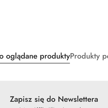
ty
Produkty
io oglądane produkty
Produkty 
o
:
statusie:
Zapisz się do Newslettera