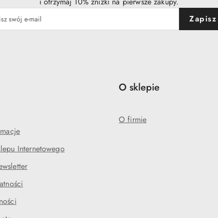
i otrzymaj 10% zniżki na pierwsze zakupy.
Zapisz
e
O sklepie
O firmie
amacje
lepu Internetowego
wsletter
atności
ności