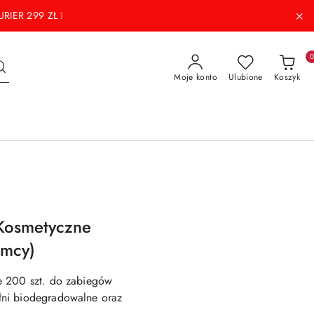
RIER 299 ZŁ ❕
Moje konto
Ulubione
Koszyk
Kosmetyczne
emcy)
e 200 szt. do zabiegów
ni biodegradowalne oraz