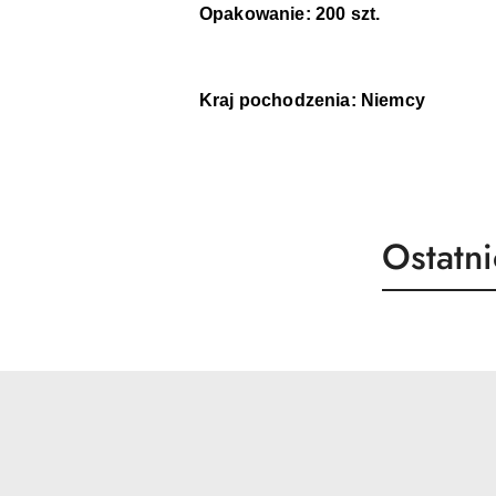
Opakowanie: 200 szt. 
Kraj pochodzenia: Niemcy
Produk
Ostatn
Pomiń karuzelę produktów
o
statusie