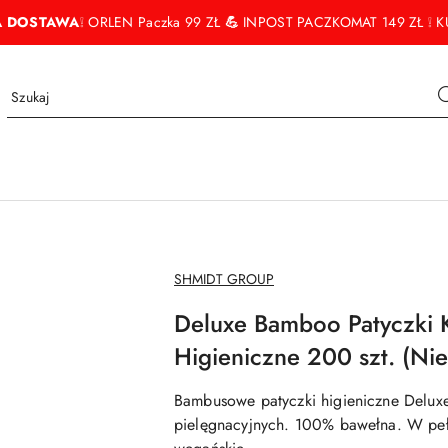
 DOSTAWA
❕ ORLEN Paczka 99 ZŁ
💪
INPOST PACZKOMAT 149 ZŁ ❕ KU
NAZWA
SHMIDT GROUP
PRODUCENTA:
Deluxe Bamboo Patyczki 
Higieniczne 200 szt. (Ni
Bambusowe patyczki higieniczne Delux
pielęgnacyjnych. 100% bawełna. W peł