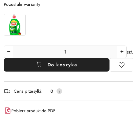
Wariant
Pozostałe warianty
Ilość
szt.
Do koszyka
Dostępność
Cena przesyłki:
0
i
dostawa
Pobierz produkt do PDF