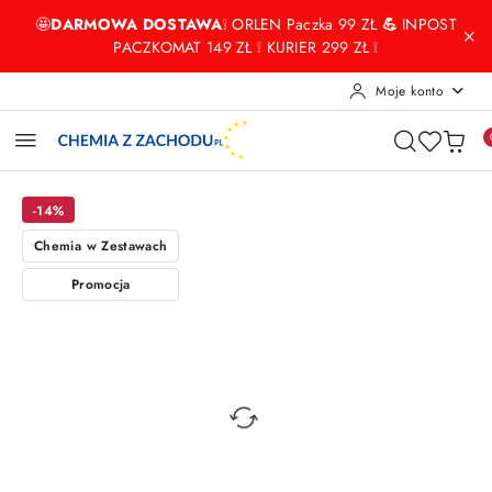
Przejdź do treści głównej
Przejdź do wyszukiwarki
Przejdź do moje konto
Przejdź do menu głównego
Przejdź do opisu produktu
Przejdź do stopki
🤩
DARMOWA DOSTAWA
❕ ORLEN Paczka 99 ZŁ
💪
INPOST
PACZKOMAT 149 ZŁ ❕ KURIER 299 ZŁ ❕
Moje konto
-14%
Chemia w Zestawach
Promocja