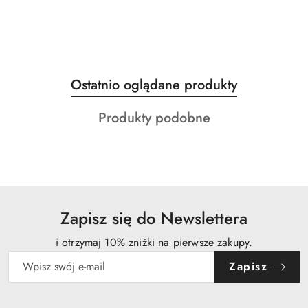
Produkty
Ostatnio oglądane produkty
Pomiń karuzelę produktów
o
Produkty
Produkty podobne
statusie:
o
statusie:
Zapisz się do Newslettera
i otrzymaj 10% zniżki na pierwsze zakupy.
Zapisz