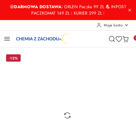
Przejdź do treści głównej
Przejdź do wyszukiwarki
Przejdź do moje konto
Przejdź do menu głównego
Przejdź do opisu produktu
Przejdź do stopki
🤩
DARMOWA DOSTAWA
❕ ORLEN Paczka 99 ZŁ
💪
INPOST
PACZKOMAT 149 ZŁ ❕ KURIER 299 ZŁ ❕
Moje konto
-12%