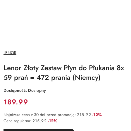
NAZWA
LENOR
PRODUCENTA:
Lenor Złoty Zestaw Płyn do Płukania 8x
59 prań = 472 prania (Niemcy)
Dostępność:
Dostępny
Cena:
189.99
Rabat:
Najniższa cena z 30 dni przed promocją:
215.92
-12%
Rabat:
Cena regularna:
215.92
-12%