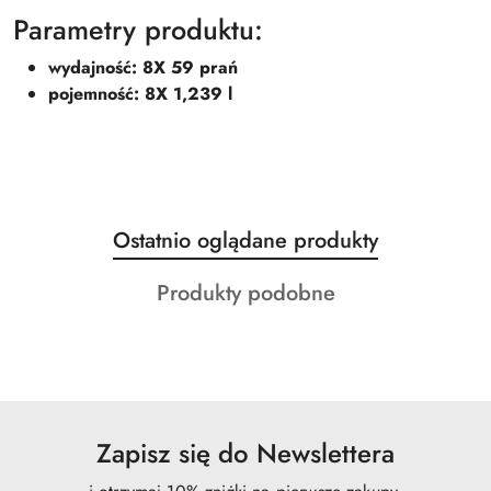
Parametry produktu:
wydajność: 8X 59 prań
pojemność: 8X 1,239 l
Produkty
Ostatnio oglądane produkty
Pomiń karuzelę produktów
o
Produkty
Produkty podobne
statusie:
o
statusie:
Zapisz się do Newslettera