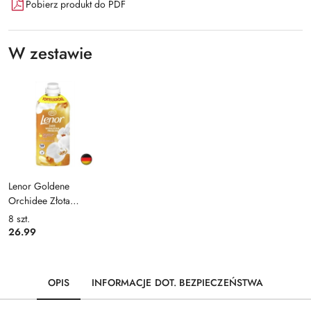
Pobierz produkt do PDF
W zestawie
Lenor Goldene
Orchidee Złota
Orchidea Płyn do
8
szt.
Płukania 59 prań
26.99
(Niemcy)
OPIS
INFORMACJE DOT. BEZPIECZEŃSTWA