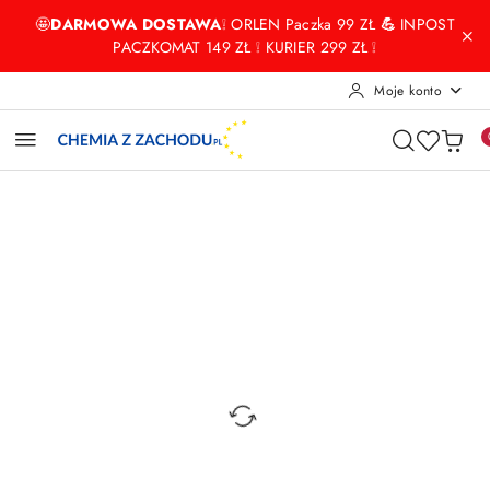
Przejdź do treści głównej
Przejdź do wyszukiwarki
Przejdź do moje konto
Przejdź do menu głównego
Przejdź do opisu produktu
Przejdź do stopki
🤩
DARMOWA DOSTAWA
❕ ORLEN Paczka 99 ZŁ
💪
INPOST
PACZKOMAT 149 ZŁ ❕ KURIER 299 ZŁ ❕
Moje konto