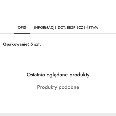
OPIS
INFORMACJE DOT. BEZPIECZEŃSTWA
Opakowanie: 5 szt.
Produkty
Ostatnio oglądane produkty
Pomiń karuzelę produktów
o
Produkty
Produkty podobne
statusie:
o
statusie: