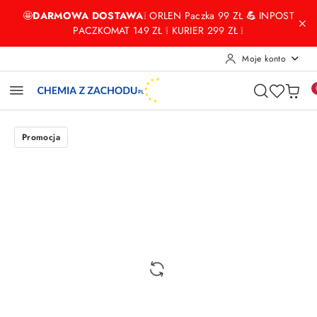
Przejdź do treści głównej
Przejdź do wyszukiwarki
Przejdź do moje konto
Przejdź do menu głównego
Przejdź do opisu produktu
Przejdź do stopki
🤩
DARMOWA DOSTAWA
❕ ORLEN Paczka 99 ZŁ
💪
INPOST
PACZKOMAT 149 ZŁ ❕ KURIER 299 ZŁ ❕
Moje konto
Promocja