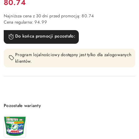
Cena:
80.74
Najniższa cena z 30 dni przed promocją:
80.74
Cena regularna:
94.99
Do końca promocji pozostało:
Program lojalnościowy dostępny jest tylko dla zalogowanych
klientów.
Wariant
Pozostałe warianty