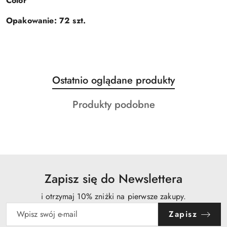
Color
Opakowanie: 72 szt.
Produkty
Ostatnio oglądane produkty
Pomiń karuzelę produktów
o
Produkty
Produkty podobne
statusie:
o
statusie:
Zapisz się do Newslettera
i otrzymaj 10% zniżki na pierwsze zakupy.
Zapisz