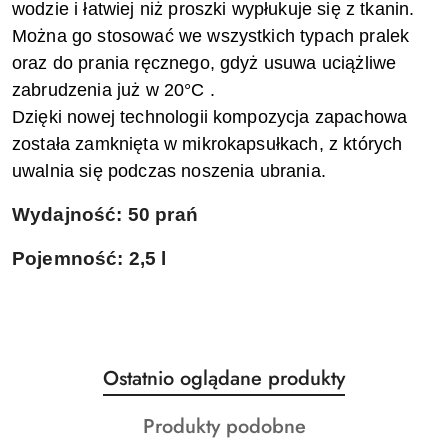
wodzie i łatwiej niż proszki wypłukuje się z tkanin.
Można go stosować we wszystkich typach pralek
oraz do prania ręcznego, gdyż usuwa uciążliwe
zabrudzenia już w 20°C .
Dzięki nowej technologii kompozycja zapachowa
została zamknięta w mikrokapsułkach, z których
uwalnia się podczas noszenia ubrania.
Wydajność: 50 prań
Pojemność: 2,5 l
Produkty
Ostatnio oglądane produkty
Pomiń karuzelę produktów
o
Produkty
Produkty podobne
statusie: