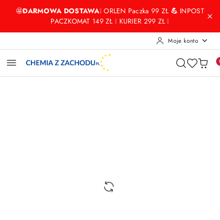
Przejdź do treści głównej
Przejdź do wyszukiwarki
Przejdź do moje konto
Przejdź do menu głównego
Przejdź do opisu produktu
Przejdź do stopki
🤩
DARMOWA DOSTAWA
❕ ORLEN Paczka 99 ZŁ
💪
INPOST
PACZKOMAT 149 ZŁ ❕ KURIER 299 ZŁ ❕
Moje konto