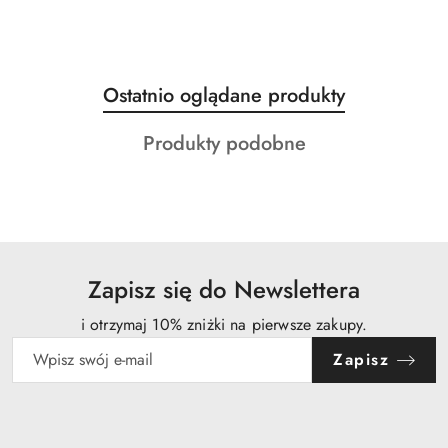
Produkty
Ostatnio oglądane produkty
Pomiń karuzelę produktów
o
Produkty
Produkty podobne
statusie:
o
statusie:
Zapisz się do Newslettera
i otrzymaj 10% zniżki na pierwsze zakupy.
Zapisz