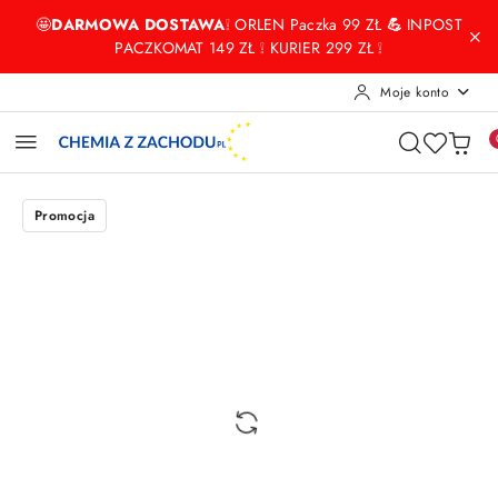
Przejdź do treści głównej
Przejdź do wyszukiwarki
Przejdź do moje konto
Przejdź do menu głównego
Przejdź do opisu produktu
Przejdź do stopki
🤩
DARMOWA DOSTAWA
❕ ORLEN Paczka 99 ZŁ
💪
INPOST
PACZKOMAT 149 ZŁ ❕ KURIER 299 ZŁ ❕
Moje konto
Promocja