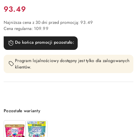
Cena:
93.49
Najniższa cena z 30 dni przed promocją:
93.49
Cena regularna:
109.99
Do końca promocji pozostało:
Program lojalnościowy dostępny jest tylko dla zalogowanych
klientów.
Wariant
Pozostałe warianty