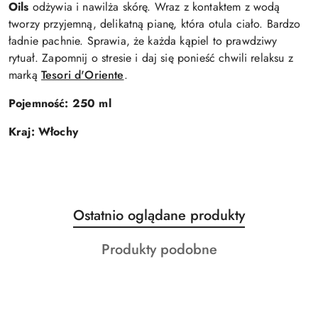
Oils
odżywia i nawilża skórę. Wraz z kontaktem z wodą
tworzy przyjemną, delikatną pianę, która otula ciało. Bardzo
ładnie pachnie. Sprawia, że każda kąpiel to prawdziwy
rytuał. Zapomnij o stresie i daj się ponieść chwili relaksu z
marką
Tesori d'Oriente
.
Pojemność: 250 ml
Kraj: Włochy
Produkty
Ostatnio oglądane produkty
Pomiń karuzelę produktów
o
Produkty
Produkty podobne
statusie:
o
statusie: