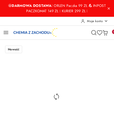
Przejdź do treści głównej
Przejdź do wyszukiwarki
Przejdź do moje konto
Przejdź do menu głównego
Przejdź do opisu produktu
Przejdź do stopki
🤩
DARMOWA DOSTAWA
❕ ORLEN Paczka 99 ZŁ
💪
INPOST
PACZKOMAT 149 ZŁ ❕ KURIER 299 ZŁ ❕
Moje konto
Nowość