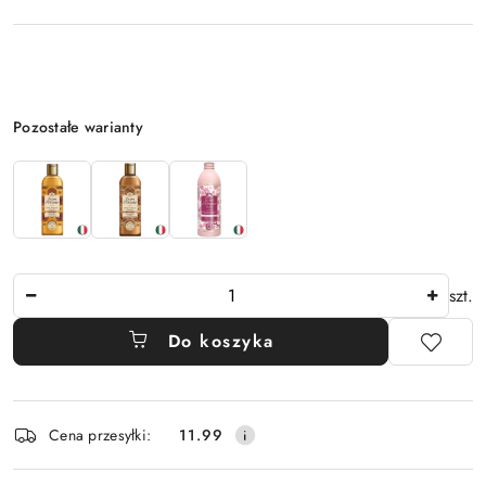
Wariant
Pozostałe warianty
Ilość
szt.
Do koszyka
Dostępność
Cena przesyłki:
11.99
i
dostawa