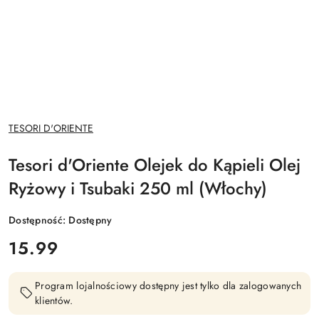
NAZWA
TESORI D'ORIENTE
PRODUCENTA:
Tesori d'Oriente Olejek do Kąpieli Olej
Ryżowy i Tsubaki 250 ml (Włochy)
Dostępność:
Dostępny
cena:
15.99
Program lojalnościowy dostępny jest tylko dla zalogowanych
klientów.