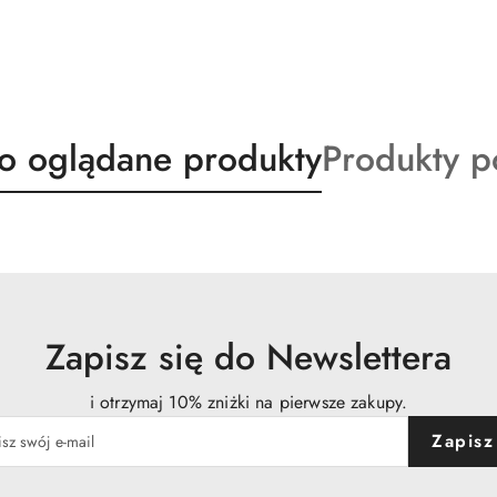
ty
Produkty
io oglądane produkty
Produkty 
o
:
statusie:
Zapisz się do Newslettera
i otrzymaj 10% zniżki na pierwsze zakupy.
Zapisz