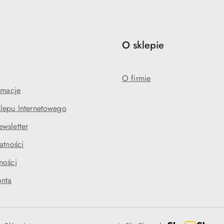
e
O sklepie
O firmie
amacje
lepu Internetowego
wsletter
atności
ności
onta