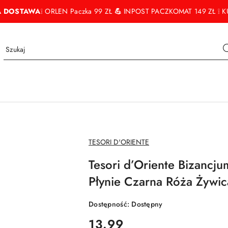
 DOSTAWA
❕ ORLEN Paczka 99 ZŁ
💪
INPOST PACZKOMAT 149 ZŁ ❕ KU
NAZWA
TESORI D'ORIENTE
PRODUCENTA:
Tesori d’Oriente Bizanc
Płynie Czarna Róża Żywi
Dostępność:
Dostępny
cena:
13.99