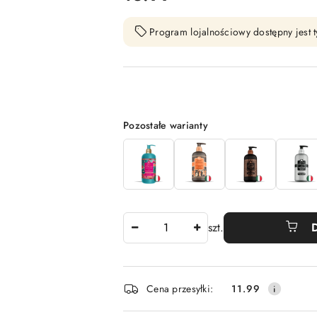
Program lojalnościowy dostępny jest t
Wariant
Pozostałe warianty
Ilość
szt.
Dostępność
Cena przesyłki:
11.99
i