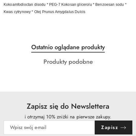
Kokoamfodioctan disodu * PEG-7 Kokosan glicerolu * Benzoesan sodu *
Kwas cytrynowy * Olej Prunus Amygdalus Dulcis
Produkty
Ostatnio oglądane produkty
Pomiń karuzelę produktów
o
Produkty
Produkty podobne
statusie:
o
statusie:
Zapisz się do Newslettera
i otrzymaj 10% zniżki na pierwsze zakupy.
Zapisz