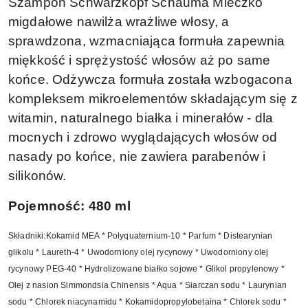
Szampon Schwarzkopf Schauma Mleczko
migdałowe nawilża wrażliwe włosy, a
sprawdzona, wzmacniająca formuła zapewnia
miękkość i sprężystość włosów aż po same
końce. Odżywcza formuła została wzbogacona
kompleksem mikroelementów składającym się z
witamin, naturalnego białka i minerałów - dla
mocnych i zdrowo wyglądających włosów od
nasady po końce, nie zawiera parabenów i
silikonów.
Pojemność: 480 ml
Składniki:Kokamid MEA * Polyquaternium-10 * Parfum * Distearynian
glikolu * Laureth-4 * Uwodorniony olej rycynowy * Uwodorniony olej
rycynowy PEG-40 * Hydrolizowane białko sojowe * Glikol propylenowy *
Olej z nasion Simmondsia Chinensis * Aqua * Siarczan sodu * Laurynian
sodu * Chlorek niacynamidu * Kokamidopropylobetaina * Chlorek sodu *