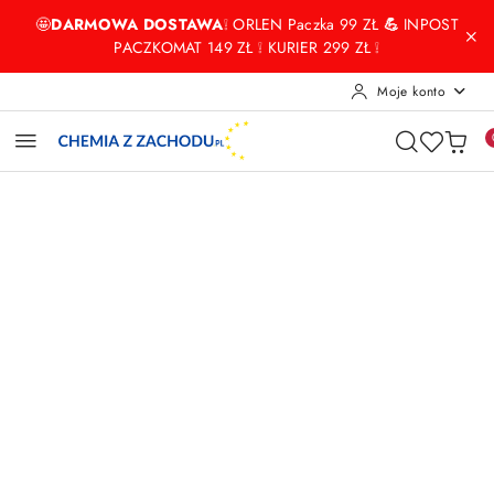
Przejdź do treści głównej
Przejdź do wyszukiwarki
Przejdź do moje konto
Przejdź do menu głównego
Przejdź do opisu produktu
Przejdź do stopki
🤩
DARMOWA DOSTAWA
❕ ORLEN Paczka 99 ZŁ
💪
INPOST
PACZKOMAT 149 ZŁ ❕ KURIER 299 ZŁ ❕
Moje konto