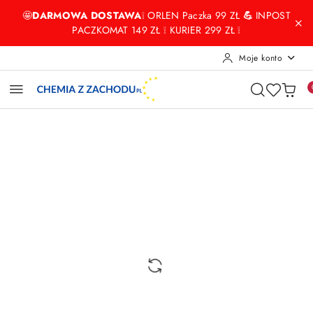
Przejdź do treści głównej
Przejdź do wyszukiwarki
Przejdź do moje konto
Przejdź do menu głównego
Przejdź do opisu produktu
Przejdź do stopki
🤩
DARMOWA DOSTAWA
❕ ORLEN Paczka 99 ZŁ
💪
INPOST
PACZKOMAT 149 ZŁ ❕ KURIER 299 ZŁ ❕
Moje konto