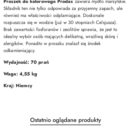
Proszek do kolorowego Prodax
zawiera mydło marsylskie.
Składnik ten nie tylko odpowiada za przyjemny zapach, ale
również ma właściwości odplamiające. Doskonale
rozpuszcza się w wodzie (już w 30 stopniach Celsjusza).
Brak zawartości fosforanów i zeolitów sprawia, że jest to
idealny wybór osób mających delikatną, wrażliwą skórę i
alergików. Ponadto w proszku znalazł się środek
odkamieniający.
Wydajność: 70 prań
Waga: 4,55 kg
Kraj: Niemcy
Produkty
Ostatnio oglądane produkty
Pomiń karuzelę produktów
o