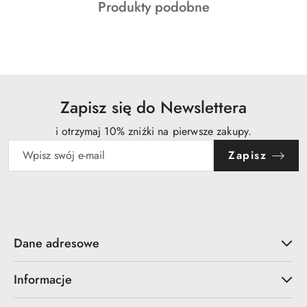
Produkty
Produkty podobne
statusie:
o
statusie:
Zapisz się do Newslettera
i otrzymaj 10% zniżki na pierwsze zakupy.
Zapisz
Dane adresowe
Informacje