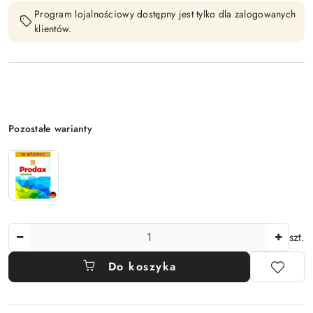
Program lojalnościowy dostępny jest tylko dla zalogowanych
klientów.
Wariant
Pozostałe warianty
Ilość
szt.
Do koszyka