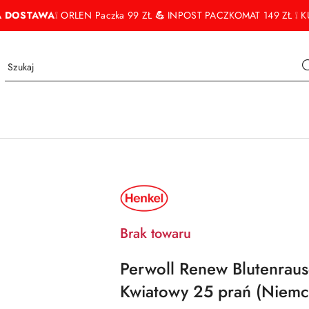
 DOSTAWA
❕ ORLEN Paczka 99 ZŁ
💪
INPOST PACZKOMAT 149 ZŁ ❕ KU
NAZWA
PRODUCENTA:
HENKEL
Brak towaru
Perwoll Renew Blutenraus
Kwiatowy 25 prań (Niemc