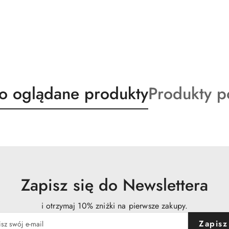
ty
Produkty
io oglądane produkty
Produkty 
o
:
statusie:
Zapisz się do Newslettera
i otrzymaj 10% zniżki na pierwsze zakupy.
Zapisz