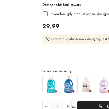
Dostępność:
Brak towaru
Powiadom gdy produkt będzie dostępn
cena:
29.99
Program lojalnościowy dostępny jest t
Wariant
Pozostałe warianty
Ilość
szt.