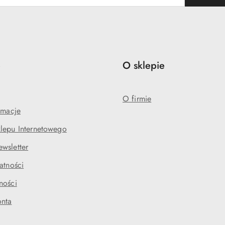
e
O sklepie
O firmie
amacje
lepu Internetowego
wsletter
atności
ności
onta