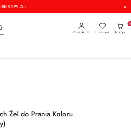
RIER 299 ZŁ ❕
Moje konto
Ulubione
Koszyk
ch Żel do Prania Koloru
y)