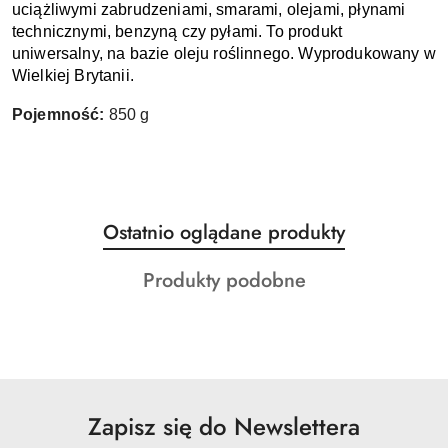
uciążliwymi zabrudzeniami, smarami, olejami, płynami 
technicznymi, benzyną czy pyłami. To produkt 
uniwersalny, na bazie oleju roślinnego. Wyprodukowany w 
Wielkiej Brytanii. 
Pojemność: 
850 g
Produkty
Ostatnio oglądane produkty
Pomiń karuzelę produktów
o
Produkty
Produkty podobne
statusie:
o
statusie:
Zapisz się do Newslettera