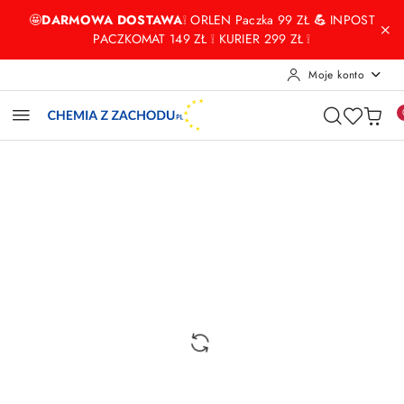
Przejdź do treści głównej
Przejdź do wyszukiwarki
Przejdź do moje konto
Przejdź do menu głównego
Przejdź do opisu produktu
Przejdź do stopki
🤩
DARMOWA DOSTAWA
❕ ORLEN Paczka 99 ZŁ
💪
INPOST
PACZKOMAT 149 ZŁ ❕ KURIER 299 ZŁ ❕
Moje konto