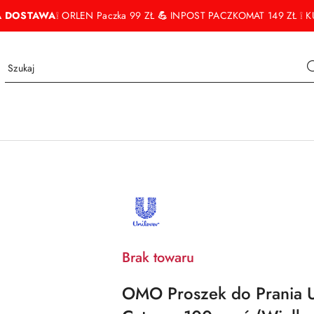
 DOSTAWA
❕ ORLEN Paczka 99 ZŁ
💪
INPOST PACZKOMAT 149 ZŁ ❕ KU
NAZWA
PRODUCENTA:
UNILEVER
Brak towaru
OMO Proszek do Prania U