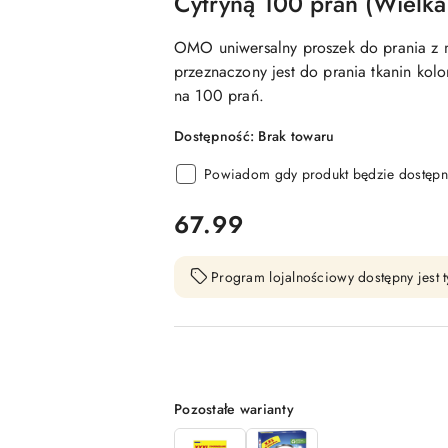
Cytryną 100 prań (Wielka 
OMO uniwersalny proszek do prania z my
przeznaczony jest do prania tkanin kolo
na 100 prań.
Dostępność:
Brak towaru
Powiadom gdy produkt będzie dostępn
cena:
67.99
Program lojalnościowy dostępny jest t
Wariant
Pozostałe warianty