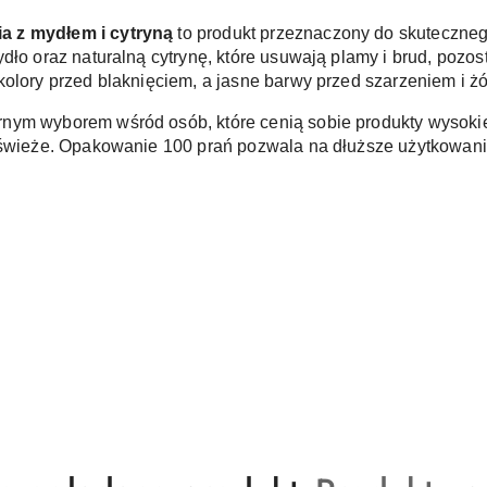
a z mydłem i cytryną 
to produkt przeznaczony do skutecznego
dło oraz naturalną cytrynę, które usuwają plamy i brud, pozost
olory przed blaknięciem, a jasne barwy przed szarzeniem i żó
rnym wyborem wśród osób, które cenią sobie produkty wysokiej
 świeże. Opakowanie 100 prań pozwala na dłuższe użytkowanie