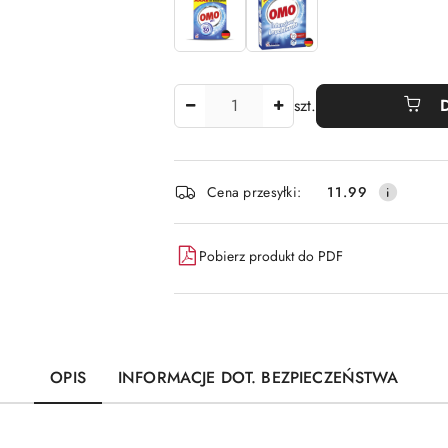
Ilość
szt.
Dostępność
Cena przesyłki:
11.99
i
dostawa
Pobierz produkt do PDF
OPIS
INFORMACJE DOT. BEZPIECZEŃSTWA