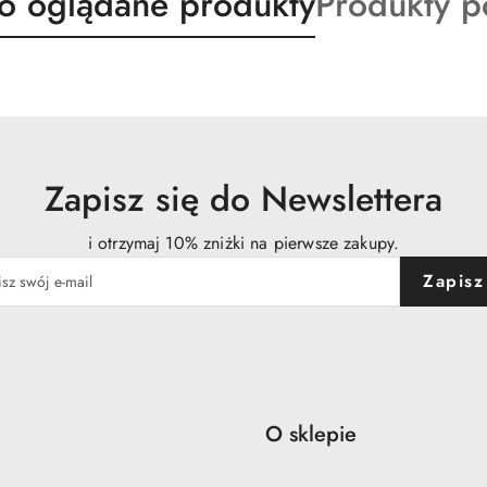
ty
Produkty
io oglądane produkty
Produkty 
o
:
statusie:
Zapisz się do Newslettera
i otrzymaj 10% zniżki na pierwsze zakupy.
Zapisz
e
O sklepie