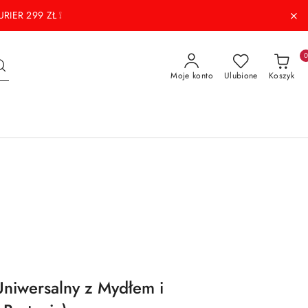
RIER 299 ZŁ ❕
Moje konto
Ulubione
Koszyk
niwersalny z Mydłem i