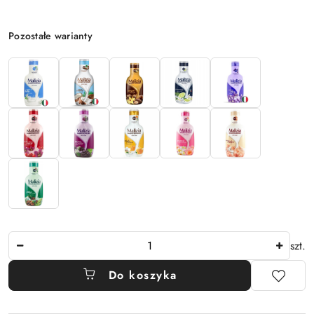
Wariant
Pozostałe warianty
Ilość
szt.
Do koszyka