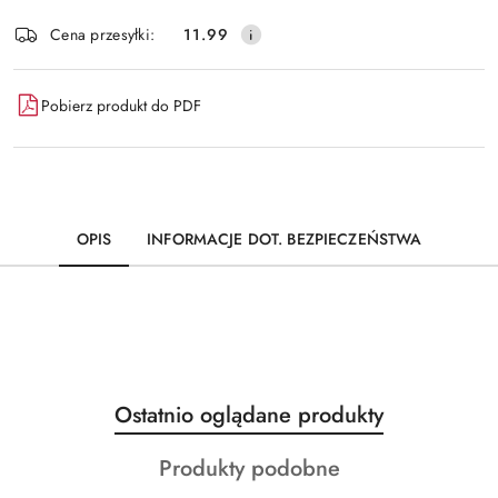
Dostępność
Cena przesyłki:
11.99
i
dostawa
Pobierz produkt do PDF
OPIS
INFORMACJE DOT. BEZPIECZEŃSTWA
Produkty
Ostatnio oglądane produkty
Pomiń karuzelę produktów
o
Produkty
Produkty podobne
statusie:
o