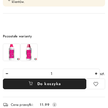
klientów.
Wariant
Pozostałe warianty
Ilość
szt.
Do koszyka
Dostępność
Cena przesyłki:
11.99
i