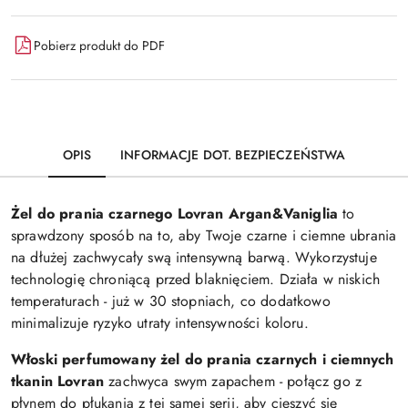
dostawa
Pobierz produkt do PDF
OPIS
INFORMACJE DOT. BEZPIECZEŃSTWA
Żel do prania czarnego Lovran Argan&Vaniglia
to
sprawdzony sposób na to, aby Twoje czarne i ciemne ubrania
na dłużej zachwycały swą intensywną barwą. Wykorzystuje
technologię chroniącą przed blaknięciem. Działa w niskich
temperaturach - już w 30 stopniach, co dodatkowo
minimalizuje ryzyko utraty intensywności koloru.
Włoski perfumowany żel do prania czarnych i ciemnych
tkanin Lovran
zachwyca swym zapachem - połącz go z
płynem do płukania z tej samej serii, aby cieszyć się