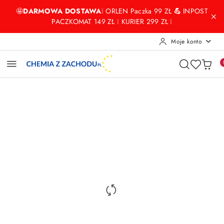
Przejdź do treści głównej
Przejdź do wyszukiwarki
Przejdź do moje konto
Przejdź do menu głównego
Przejdź do opisu produktu
Przejdź do stopki
🤩
DARMOWA DOSTAWA
❕ ORLEN Paczka 99 ZŁ
💪
INPOST
PACZKOMAT 149 ZŁ ❕ KURIER 299 ZŁ ❕
Moje konto