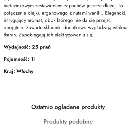
nietuzinkowym zestawieniem zapachów jeszcze dłużej. To
połączenie olejku arganowego z nutami wanilii. Elegancki,
intrygujący aromat, obok którego nie da się przejść
obojętnie. Zawarte składniki dodatkowo wygładzają włókna
tkanin. Zapobiegają ich elektryzowaniu się.
Wydajność: 25 prań
Pojemność: 1l
Kraj: Włochy
Produkty
Ostatnio oglądane produkty
Pomiń karuzelę produktów
o
Produkty
Produkty podobne
statusie:
o