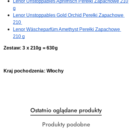
Lenor Unstoppables Aprilfrisch Perełki Zapachowe 210 
g
Lenor Unstoppables Gold Orchid Perełki Zapachowe 
210 
Lenor Wäscheparfüm Amethyst Perełki Zapachowe 
210 g
Zestaw: 3 x 210g = 630g
Kraj pochodzenia: Włochy
Produkty
Ostatnio oglądane produkty
Pomiń karuzelę produktów
o
Produkty
Produkty podobne
statusie:
o