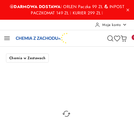
Przejdź do treści głównej
Przejdź do wyszukiwarki
Przejdź do moje konto
Przejdź do menu głównego
Przejdź do opisu produktu
Przejdź do stopki
🤩
DARMOWA DOSTAWA
❕ ORLEN Paczka 99 ZŁ
💪
INPOST
PACZKOMAT 149 ZŁ ❕ KURIER 299 ZŁ ❕
Moje konto
Chemia w Zestawach