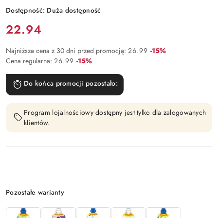
Dostępność:
Duża dostępność
Cena:
22.94
Rabat:
Najniższa cena z 30 dni przed promocją:
26.99
-15%
Rabat:
Cena regularna:
26.99
-15%
Do końca promocji pozostało:
Program lojalnościowy dostępny jest tylko dla zalogowanych
klientów.
Wariant
Pozostałe warianty