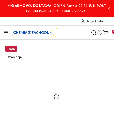
Przejdź do treści głównej
Przejdź do wyszukiwarki
Przejdź do moje konto
Przejdź do menu głównego
Przejdź do opisu produktu
Przejdź do stopki
🤩
DARMOWA DOSTAWA
❕ ORLEN Paczka 99 ZŁ
💪
INPOST
PACZKOMAT 149 ZŁ ❕ KURIER 299 ZŁ ❕
Moje konto
-15%
Promocja