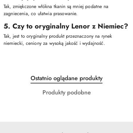
Tak, zmiękczone włókna tkanin są mniej podatne na
zagniecenia, co ułatwia prasowanie.
5. Czy to oryginalny Lenor z Niemiec?
Tak, jest to oryginalny produkt przeznaczony na rynek
niemiecki, ceniony za wysoką jakość i wydajność.
Produkty
Ostatnio oglądane produkty
Pomiń karuzelę produktów
o
Produkty
Produkty podobne
statusie:
o
statusie: