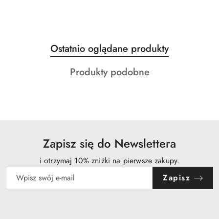
Produkty
Ostatnio oglądane produkty
Pomiń karuzelę produktów
o
Produkty
Produkty podobne
statusie:
o
statusie:
Zapisz się do Newslettera
i otrzymaj 10% zniżki na pierwsze zakupy.
Zapisz