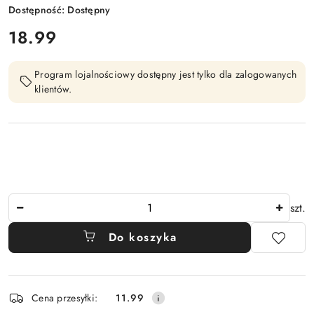
Dostępność:
Dostępny
cena:
18.99
Program lojalnościowy dostępny jest tylko dla zalogowanych
klientów.
Ilość
szt.
Do koszyka
Dostępność
Cena przesyłki:
11.99
i