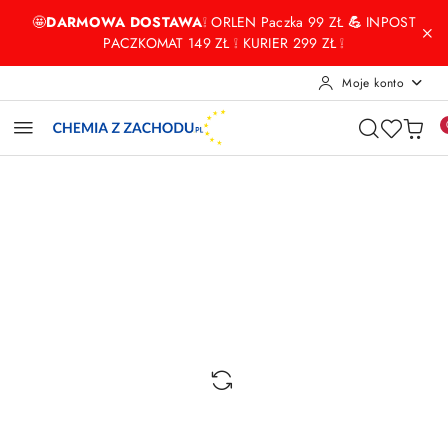
Przejdź do treści głównej
Przejdź do wyszukiwarki
Przejdź do moje konto
Przejdź do menu głównego
Przejdź do opisu produktu
Przejdź do stopki
🤩
DARMOWA DOSTAWA
❕ ORLEN Paczka 99 ZŁ
💪
INPOST
PACZKOMAT 149 ZŁ ❕ KURIER 299 ZŁ ❕
Moje konto