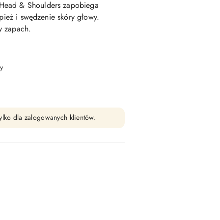
Head & Shoulders zapobiega
upież i swędzenie skóry głowy.
y zapach.
y
ylko dla zalogowanych klientów.