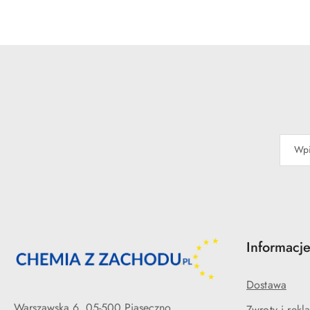
o
statusie
Informacj
Dostawa
Warszawska 6, 05-500 Piaseczno
Zwroty i rekl