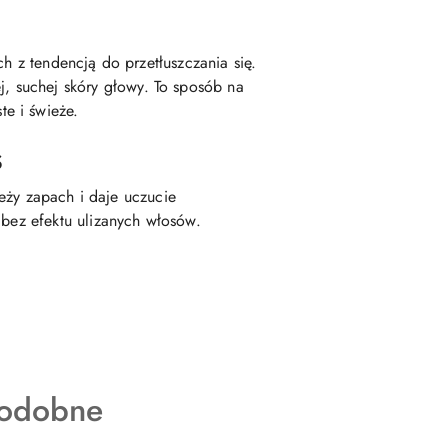
h z tendencją do przetłuszczania się.
j, suchej skóry głowy. To sposób na
te i świeże.
s
eży zapach i daje uczucie
 bez efektu ulizanych włosów.
podobne