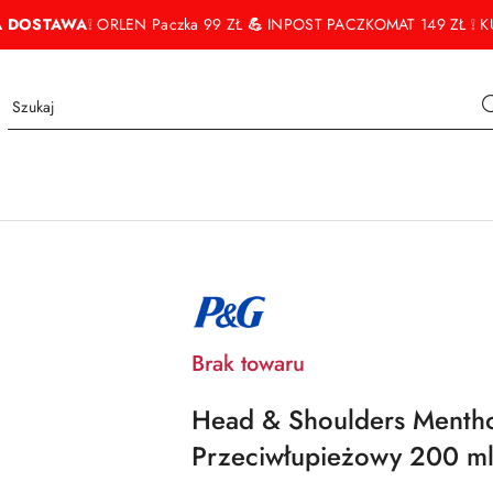
 DOSTAWA
❕ ORLEN Paczka 99 ZŁ
💪
INPOST PACZKOMAT 149 ZŁ ❕ KU
NAZWA
PRODUCENTA:
PROCTER
&
Brak towaru
GAMBLE
Head & Shoulders Menth
Przeciwłupieżowy 200 m