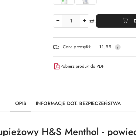
Ilość
szt.
Dostępność
Cena przesyłki:
11.99
i
dostawa
Pobierz produkt do PDF
OPIS
INFORMACJE DOT. BEZPIECZEŃSTWA
upieżowy H&S Menthol - powie