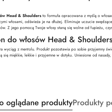
sów Head & Shoulders
to formuła opracowana z myślą o włosac
ącymi włosami, odświeża je na dłużej. Eliminuje uczucie swędzące
w. Z jego pomocą Twoje włosy staną się wolne od łupieżu, czys
n do włosów Head & Shoulder
ra wyciąg z mentolu. Produkt pozostawia po sobie przyjemny świ
 się miękkie, lekkie i przyjemne w dotyku. Uniesione od nasady,
ty
Produkty
io oglądane produkty
Produkty 