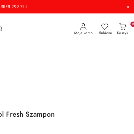
RIER 299 ZŁ ❕
Moje konto
Ulubione
Koszyk
ol Fresh Szampon
l