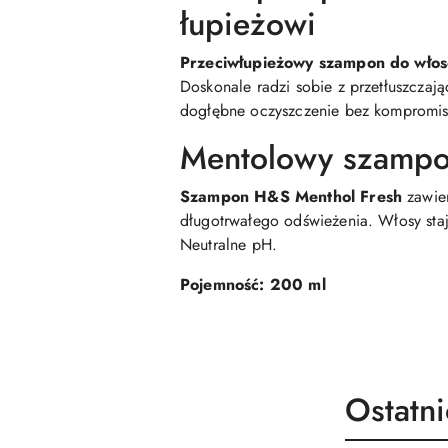
łupieżowi
Przeciwłupieżowy szampon do wło
Doskonale radzi sobie z przetłuszczaj
dogłębne oczyszczenie bez kompromisó
Mentolowy szampo
Szampon H&S Menthol Fresh
zawie
długotrwałego odświeżenia. Włosy stają
Neutralne pH.
Pojemność: 200 ml
Produk
Ostatn
Pomiń karuzelę produktów