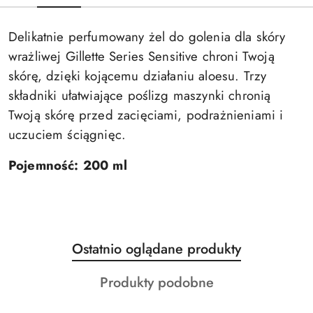
Delikatnie perfumowany żel do golenia dla skóry
wrażliwej Gillette Series Sensitive chroni Twoją
skórę, dzięki kojącemu działaniu aloesu. Trzy
składniki ułatwiające poślizg maszynki chronią
Twoją skórę przed zacięciami, podrażnieniami i
uczuciem ściągnięc.
Pojemność: 200 ml
Produkty
Ostatnio oglądane produkty
Pomiń karuzelę produktów
o
Produkty
Produkty podobne
statusie:
o