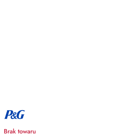
NAZWA
PRODUCENTA:
PROCTER
&
GAMBLE
Brak towaru