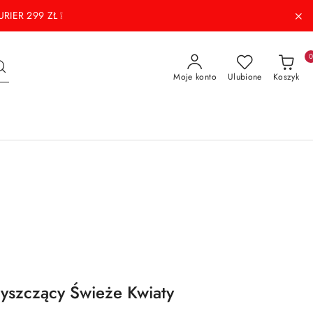
RIER 299 ZŁ ❕
Moje konto
Ulubione
Koszyk
yszczący Świeże Kwiaty