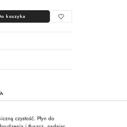
Do koszyka
WA
iczną czystość. Płyn do
rudzenia i tłuszcz, nadając