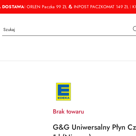
 DOSTAWA
❕ ORLEN Paczka 99 ZŁ
💪
INPOST PACZKOMAT 149 ZŁ ❕ KU
NAZWA
PRODUCENTA:
EDEKA
Brak towaru
G&G Uniwersalny Płyn Cz