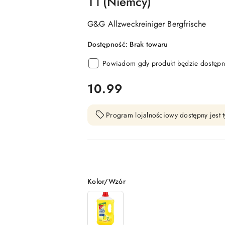
1 l (Niemcy)
G&G Allzweckreiniger Bergfrische
Dostępność:
Brak towaru
Powiadom gdy produkt będzie dostępn
cena:
10.99
Program lojalnościowy dostępny jest t
Wariant
Kolor/Wzór