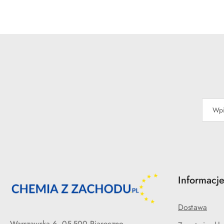
o
statusie
Informacj
Dostawa
Warszawska 6, 05-500 Piaseczno