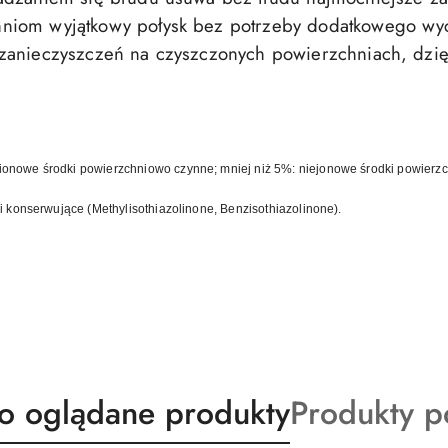
niom wyjątkowy połysk bez potrzeby dodatkowego wyc
zanieczyszczeń na czyszczonych powierzchniach, dzięk
nionowe środki powierzchniowo czynne; mniej niż 5%: niejonowe środki powierz
 konserwujące (Methylisothiazolinone, Benzisothiazolinone).
ty
Produkty
io oglądane produkty
Produkty 