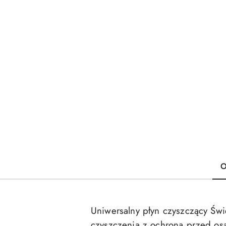
O
Uniwersalny płyn czyszczący Świ
czyszczenia z ochroną przed os