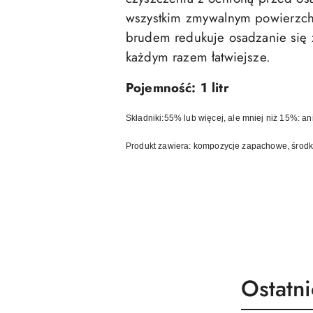
wszystkim zmywalnym powierzch
brudem redukuje osadzanie się 
każdym razem łatwiejsze.
Pojemność: 1 litr
Składniki:
5
5% lub więcej, ale mniej niż 15%: a
Produkt zawiera: kompozycje zapachowe, środki
Produk
Ostatn
Pomiń karuzelę produktów