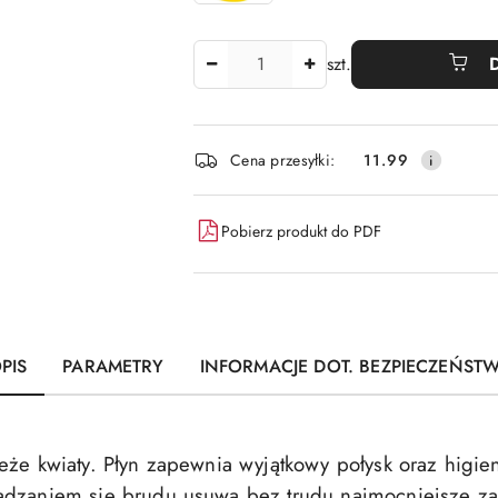
Ilość
szt.
Dostępność
Cena przesyłki:
11.99
i
dostawa
Pobierz produkt do PDF
PIS
PARAMETRY
INFORMACJE DOT. BEZPIECZEŃST
eże kwiaty. Płyn zapewnia wyjątkowy połysk oraz higien
adzaniem się brudu usuwa bez trudu najmocniejsze zab