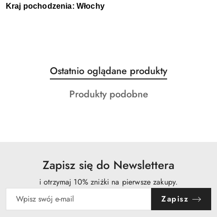
Kraj pochodzenia: Włochy 
Produkty
Ostatnio oglądane produkty
Pomiń karuzelę produktów
o
Produkty
Produkty podobne
statusie:
o
statusie:
Zapisz się do Newslettera
i otrzymaj 10% zniżki na pierwsze zakupy.
Zapisz