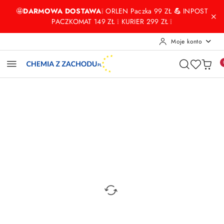
Przejdź do treści głównej
Przejdź do wyszukiwarki
Przejdź do moje konto
Przejdź do menu głównego
Przejdź do opisu produktu
Przejdź do stopki
🤩
DARMOWA DOSTAWA
❕ ORLEN Paczka 99 ZŁ
💪
INPOST
PACZKOMAT 149 ZŁ ❕ KURIER 299 ZŁ ❕
Moje konto