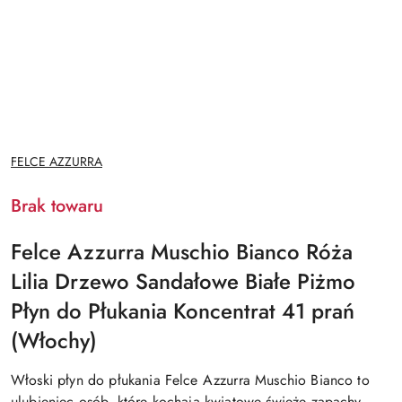
NAZWA
FELCE AZZURRA
PRODUCENTA:
Brak towaru
Felce Azzurra Muschio Bianco Róża
Lilia Drzewo Sandałowe Białe Piżmo
Płyn do Płukania Koncentrat 41 prań
(Włochy)
Włoski płyn do płukania Felce Azzurra Muschio Bianco to
ulubieniec osób, które kochają kwiatowe świeże zapachy.