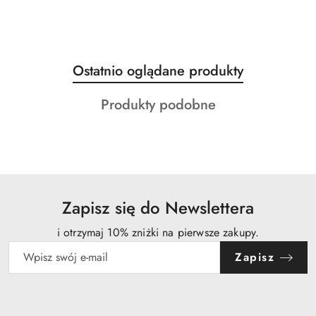
Produkty
Ostatnio oglądane produkty
Pomiń karuzelę produktów
o
Produkty
Produkty podobne
statusie:
o
statusie:
Zapisz się do Newslettera
i otrzymaj 10% zniżki na pierwsze zakupy.
Zapisz