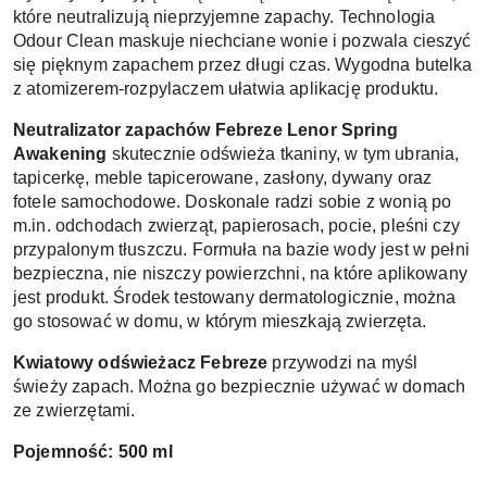
które neutralizują nieprzyjemne zapachy. Technologia 
Odour Clean maskuje niechciane wonie i pozwala cieszyć 
się pięknym zapachem przez długi czas. Wygodna butelka 
z atomizerem-rozpylaczem ułatwia aplikację produktu. 
Neutralizator zapachów Febreze 
Lenor Spring 
Awakening 
skutecznie odświeża tkaniny, w tym ubrania, 
tapicerkę, meble tapicerowane, zasłony, dywany oraz 
fotele samochodowe. Doskonale radzi sobie z wonią po 
m.in. odchodach zwierząt, papierosach, pocie, pleśni czy 
przypalonym tłuszczu. Formuła na bazie wody jest w pełni 
bezpieczna, nie niszczy powierzchni, na które aplikowany 
jest produkt. Środek testowany dermatologicznie, można 
go stosować w domu, w którym mieszkają zwierzęta. 
Kwiatowy odświeżacz Febreze 
przywodzi na myśl 
świeży zapach. Można go bezpiecznie używać w domach 
ze zwierzętami. 
Pojemność: 500 ml 