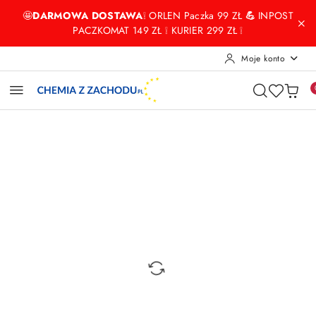
Przejdź do treści głównej
Przejdź do wyszukiwarki
Przejdź do moje konto
Przejdź do menu głównego
Przejdź do opisu produktu
Przejdź do stopki
🤩
DARMOWA DOSTAWA
❕ ORLEN Paczka 99 ZŁ
💪
INPOST
PACZKOMAT 149 ZŁ ❕ KURIER 299 ZŁ ❕
Moje konto