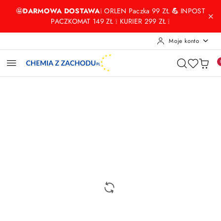
Przejdź do treści głównej
Przejdź do wyszukiwarki
Przejdź do moje konto
Przejdź do menu głównego
Przejdź do opisu produktu
Przejdź do stopki
🤩
DARMOWA DOSTAWA
❕ ORLEN Paczka 99 ZŁ
💪
INPOST
PACZKOMAT 149 ZŁ ❕ KURIER 299 ZŁ ❕
Moje konto