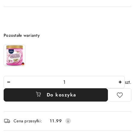
Wariant
Pozostałe warianty
Ilość
szt.
Do koszyka
Dostępność
Cena przesyłki:
11.99
i
dostawa