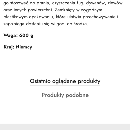
go stosować do prania, czyszczenia fug, dywanów, zlewów
oraz innych powierzchni. Zamknięty w wygodnym
plastikowym opakowaniu, które ułatwia przechowywanie i
zapobiega dostaniu się wilgoci do środka.
Waga: 600 g
Kraj: Niemcy
Produkty
Ostatnio oglądane produkty
Pomiń karuzelę produktów
o
Produkty
Produkty podobne
statusie:
o
statusie: