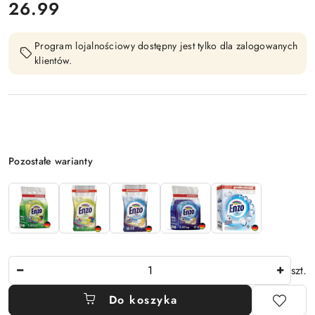
cena:
26.99
Program lojalnościowy dostępny jest tylko dla zalogowanych
klientów.
Wariant
Pozostałe warianty
Ilość
szt.
Do koszyka