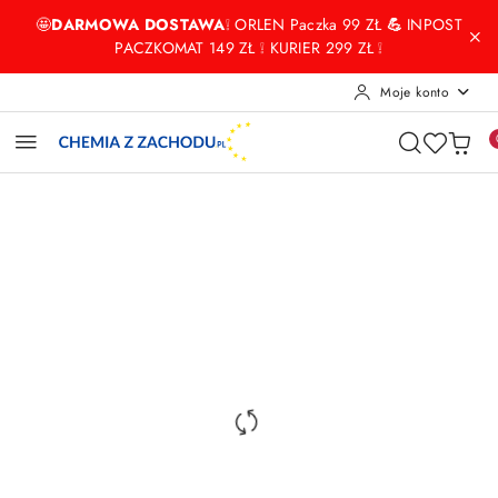
Przejdź do treści głównej
Przejdź do wyszukiwarki
Przejdź do moje konto
Przejdź do menu głównego
Przejdź do opisu produktu
Przejdź do stopki
🤩
DARMOWA DOSTAWA
❕ ORLEN Paczka 99 ZŁ
💪
INPOST
PACZKOMAT 149 ZŁ ❕ KURIER 299 ZŁ ❕
Moje konto