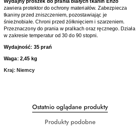
Wydajny proszek do prania białych tkanin Enzo 
zawiera protektor do ochrony materiałów. Zabezpiecza 
tkaniny przed zniszczeniem, pozostawiając je 
śnieżnobiałe. Chroni przed żółknięciem i szarzeniem. 
Przeznaczony do prania w pralkach oraz ręcznego. Działa 
w zakresie temperatur od 30 do 90 stopni. 
Wydajność: 35 prań
Waga: 2,45 kg
Kraj: Niemcy
Produkty
Ostatnio oglądane produkty
Pomiń karuzelę produktów
o
Produkty
Produkty podobne
statusie:
o
statusie: