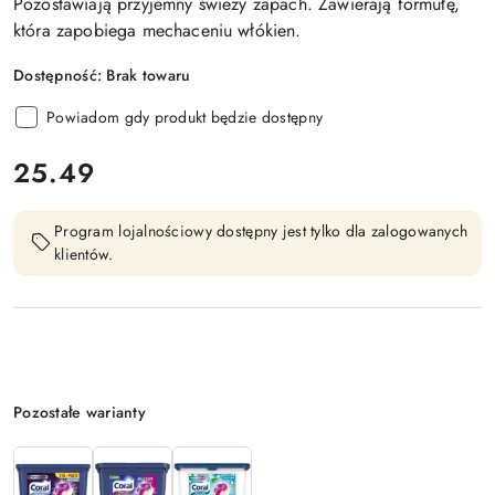
Pozostawiają przyjemny świeży zapach. Zawierają formułę,
która zapobiega mechaceniu włókien.
Dostępność:
Brak towaru
Powiadom gdy produkt będzie dostępny
cena:
25.49
Program lojalnościowy dostępny jest tylko dla zalogowanych
klientów.
Wariant
Pozostałe warianty