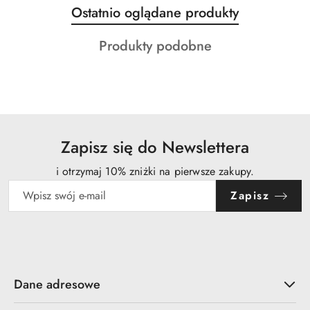
Produkty
Ostatnio oglądane produkty
Pomiń karuzelę produktów
o
Produkty
Produkty podobne
statusie:
o
statusie:
Zapisz się do Newslettera
i otrzymaj 10% zniżki na pierwsze zakupy.
Zapisz
Dane adresowe