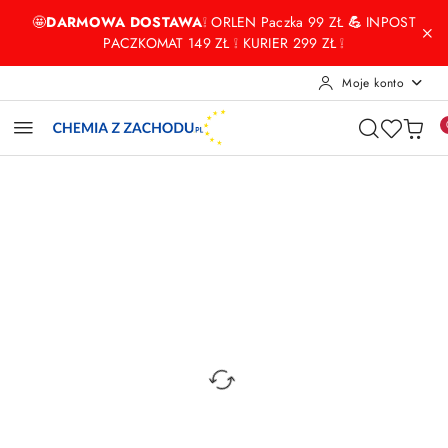
Przejdź do treści głównej
Przejdź do wyszukiwarki
Przejdź do moje konto
Przejdź do menu głównego
Przejdź do opisu produktu
Przejdź do stopki
🤩
DARMOWA DOSTAWA
❕ ORLEN Paczka 99 ZŁ
💪
INPOST
PACZKOMAT 149 ZŁ ❕ KURIER 299 ZŁ ❕
Moje konto