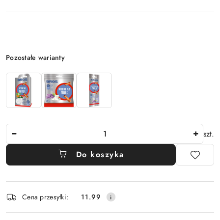
Wariant
Pozostałe warianty
Ilość
szt.
Do koszyka
Dostępność
Cena przesyłki:
11.99
i
dostawa