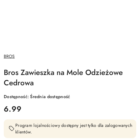
NAZWA
BROS
PRODUCENTA:
Bros Zawieszka na Mole Odzieżowe
Cedrowa
Dostępność:
Średnia dostępność
cena:
6.99
Program lojalnościowy dostępny jest tylko dla zalogowanych
klientów.