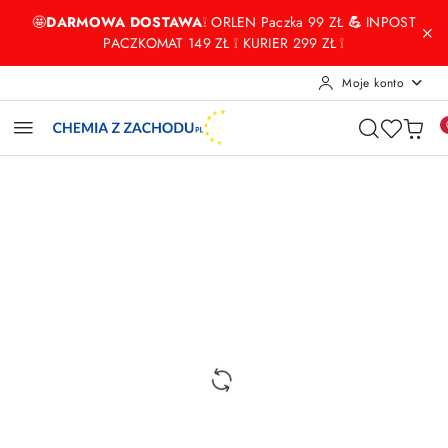
Przejdź do treści głównej
Przejdź do wyszukiwarki
Przejdź do moje konto
Przejdź do menu głównego
Przejdź do opisu produktu
Przejdź do stopki
🤩
DARMOWA DOSTAWA
❕ ORLEN Paczka 99 ZŁ
💪
INPOST
PACZKOMAT 149 ZŁ ❕ KURIER 299 ZŁ ❕
Moje konto