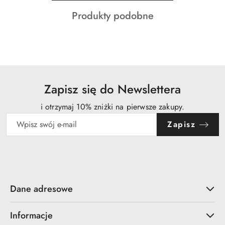
o
Produkty
Produkty podobne
statusie:
o
statusie:
Zapisz się do Newslettera
i otrzymaj 10% zniżki na pierwsze zakupy.
Zapisz
Dane adresowe
Informacje