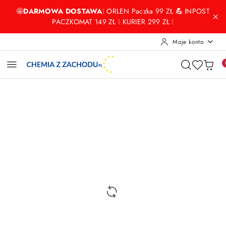
Przejdź do treści głównej
Przejdź do wyszukiwarki
Przejdź do moje konto
Przejdź do menu głównego
Przejdź do opisu produktu
Przejdź do stopki
🤩
DARMOWA DOSTAWA
❕ ORLEN Paczka 99 ZŁ
💪
INPOST
PACZKOMAT 149 ZŁ ❕ KURIER 299 ZŁ ❕
Moje konto