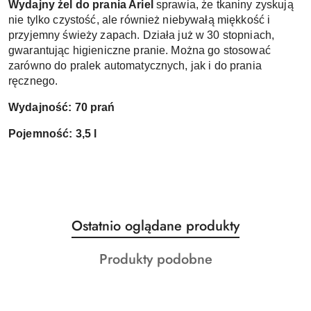
Wydajny żel do prania Ariel
sprawia, że tkaniny zyskują
nie tylko czystość, ale również niebywałą miękkość i
przyjemny świeży zapach. Działa już w 30 stopniach,
gwarantując higieniczne pranie. Można go stosować
zarówno do pralek automatycznych, jak i do prania
ręcznego.
Wydajność: 70 prań
Pojemność: 3,5 l
Produkty
Ostatnio oglądane produkty
Pomiń karuzelę produktów
o
Produkty
Produkty podobne
statusie:
o
statusie: