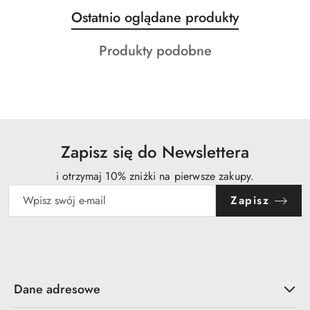
Produkty
Ostatnio oglądane produkty
Pomiń karuzelę produktów
o
Produkty
Produkty podobne
statusie:
o
statusie:
Zapisz się do Newslettera
i otrzymaj 10% zniżki na pierwsze zakupy.
Zapisz
Dane adresowe