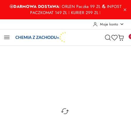
Przejdź do treści głównej
Przejdź do wyszukiwarki
Przejdź do moje konto
Przejdź do menu głównego
Przejdź do opisu produktu
Przejdź do stopki
🤩
DARMOWA DOSTAWA
❕ ORLEN Paczka 99 ZŁ
💪
INPOST
PACZKOMAT 149 ZŁ ❕ KURIER 299 ZŁ ❕
Moje konto