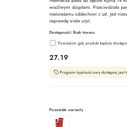
Niemiecka pasta do zębów Ajona 74 ml 
wrażliwymi dziąsłami. Przeciwdziała pa
nieświeżemu oddechowi z ust. Jest niez
naprawdę wiele użyć.
Dostępność:
Brak towaru
Powiadom gdy produkt będzie dostępn
cena:
27.19
Program lojalnościowy dostępny jest t
Wariant
Pozostałe warianty