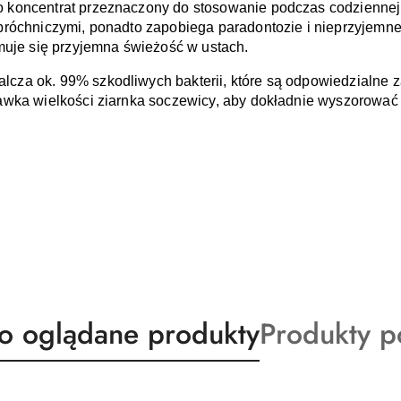
o koncentrat przeznaczony do stosowanie podczas codziennej h
róchniczymi, ponadto zapobiega paradontozie i nieprzyjemnem
muje się przyjemna świeżość w ustach. 
lcza ok. 99% szkodliwych bakterii, które są odpowiedzialne z
wka wielkości ziarnka soczewicy, aby dokładnie wyszorować z
ty
Produkty
io oglądane produkty
Produkty 
o