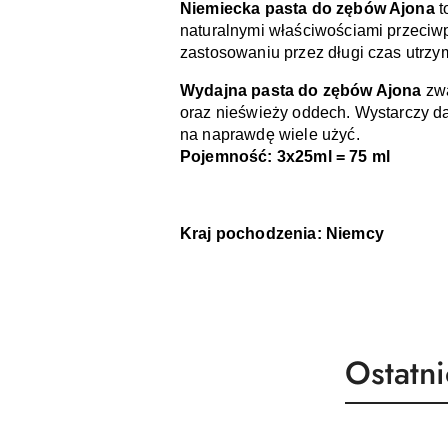
Niemiecka pasta do zębów Ajona 
t
naturalnymi właściwościami przeciwp
zastosowaniu przez długi czas utrzy
Wydajna pasta do zębów Ajona 
zwa
oraz nieświeży oddech. Wystarczy da
na naprawdę wiele użyć.
Pojemność: 3x25ml = 75 ml
Kraj pochodzenia: Niemcy 
Produk
Ostatn
Pomiń karuzelę produktów
o