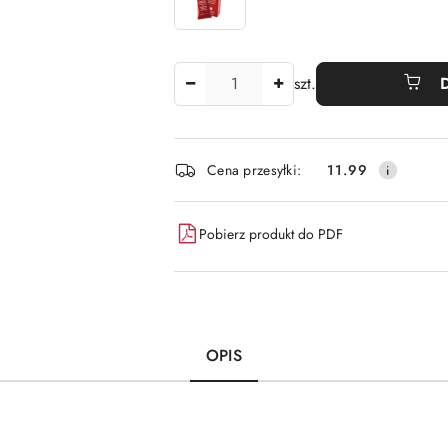
Ilość
szt.
Dostępność
Cena przesyłki:
11.99
i
dostawa
Pobierz produkt do PDF
OPIS