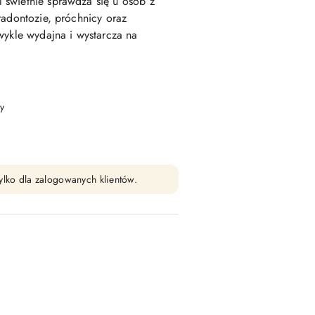
świetnie sprawdza się u osób z
radontozie, próchnicy oraz
wykle wydajna i wystarcza na
y
ylko dla zalogowanych klientów.