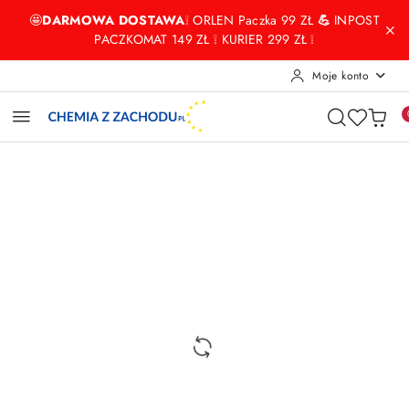
Przejdź do treści głównej
Przejdź do wyszukiwarki
Przejdź do moje konto
Przejdź do menu głównego
Przejdź do opisu produktu
Przejdź do stopki
🤩
DARMOWA DOSTAWA
❕ ORLEN Paczka 99 ZŁ
💪
INPOST
PACZKOMAT 149 ZŁ ❕ KURIER 299 ZŁ ❕
Moje konto