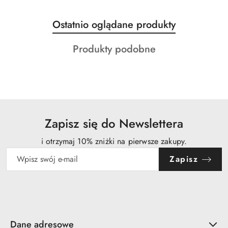
Produkty
Ostatnio oglądane produkty
Pomiń karuzelę produktów
o
Produkty
Produkty podobne
statusie:
o
statusie:
Zapisz się do Newslettera
i otrzymaj 10% zniżki na pierwsze zakupy.
Zapisz
Dane adresowe