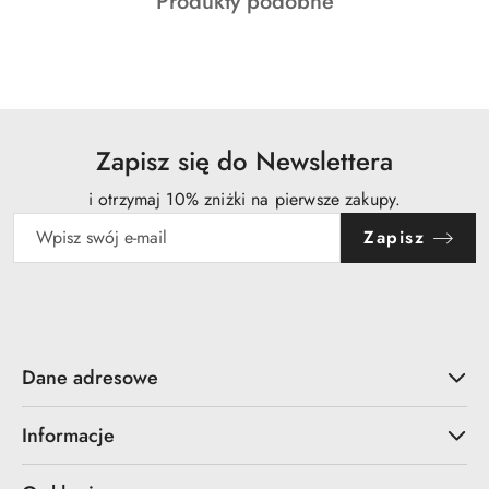
Produkty
Produkty podobne
statusie:
o
statusie:
Zapisz się do Newslettera
i otrzymaj 10% zniżki na pierwsze zakupy.
Zapisz
Dane adresowe
Informacje