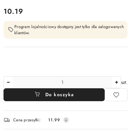
cena:
10.19
Program lojalnościowy dostępny jest tylko dla zalogowanych
klientów.
Ilość
szt.
Do koszyka
Dostępność
Cena przesyłki:
11.99
i
dostawa