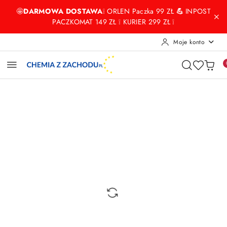
Przejdź do treści głównej
Przejdź do wyszukiwarki
Przejdź do moje konto
Przejdź do menu głównego
Przejdź do opisu produktu
Przejdź do stopki
🤩
DARMOWA DOSTAWA
❕ ORLEN Paczka 99 ZŁ
💪
INPOST
PACZKOMAT 149 ZŁ ❕ KURIER 299 ZŁ ❕
Moje konto